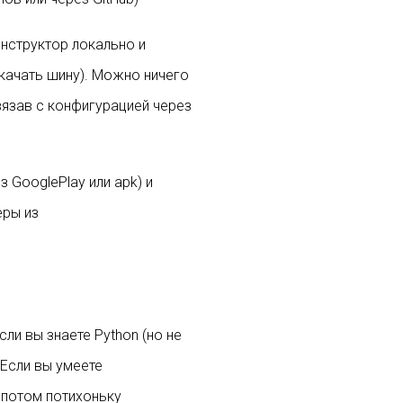
онструктор локально и
скачать шину). Можно ничего
вязав с конфигурацией через
 GooglePlay или apk) и
еры из
сли вы знаете Python (но не
 Если вы умеете
 потом потихоньку