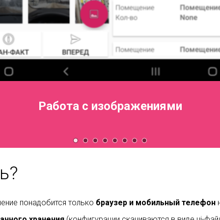
Работа с изображениями
ть?
шение понадобится только
браузер и мобильный телефон
н
лачного хранения
(конфигурации скачиваются в виде ui-фай