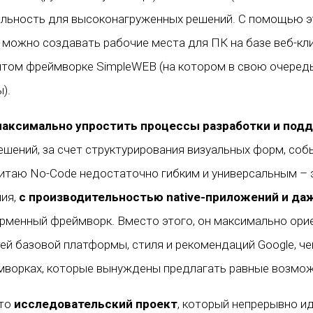
льность для высоконагруженных решений. С помощью эт
 можно создавать рабочие места для ПК на базе веб-кл
ытом фреймворке SimpleWEB (на котором в свою очеред
).
 максимально упростить процессы разработки и под
ешений, за счет структурирования визуальных форм, соб
считаю No-Code недостаточно гибким и универсальным – 
ния,
с производительностью native-приложений и д
рменный фреймворк. Вместо этого, он максимально ори
й базовой платформы, стиля и рекомендаций Google, че
ворках, которые вынуждены предлагать равные возмож
это
исследовательский проект
, который непрерывно ид