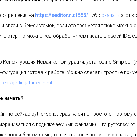
вои решения на
https://seditor.ru:1555/
либо
скачать
этот к
и и связи с бек-системой, если это требуется также можно 
мпьютер, но можно код обработчиков писать в своей IDE, с
 Конфигурация-Новая конфигурация, установите SimpleUI (из
конфигурация готова к работе! Можно сделать простые прим
latest/gettingstarted.html
е начать?
, но сейчас pythonscript сравнялся по простоте, поэтому е
морачиваться с подключаемыми файлами) – то pythonscript.
ке своей бек-системы, то начать конечно лучше с онлайн, а