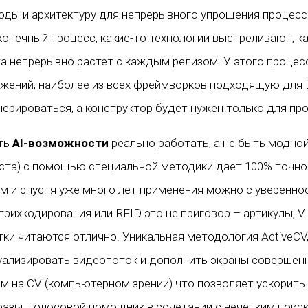
оды и архитектуру для непрерывного упрощения процесс
нечный процесс, какие-то технологии выстреливают, как
 непрерывно растет с каждым релизом. У этого процесс
ожений, наиболее из всех фреймворков подходящую для
ерироваться, а конструктор будет нужен только для про
ить
AI-возможности
реально работать, а не быть модной
кста) с помощью специальной методики дает 100% точнос
 и спустя уже много лет применения можно с уверенно
рихкодирования или RFID это не приговор – артикулы, V
тки читаются отлично. Уникальная методология ActiveCV
зуализировать видеопоток и дополнить экраны соверше
м на CV (компьютерном зрении) что позволяет ускорить
 разы. Голосовой помощник в сочетании с нечетким поис