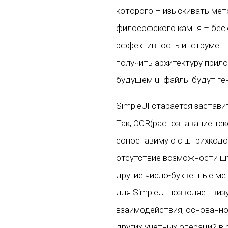
которого – изыскивать мет
философского камня – беско
эффективность инструмента
получить архитектуру прил
будущем ui-файлы будут ген
SimpleUI старается застав
Так, OCR(распознавание те
сопоставимую с штрихкодом
отсутствие возможности шт
другие число-буквенные ме
для SimpleUI позволяет ви
взаимодействия, основанно
других учетных операций в