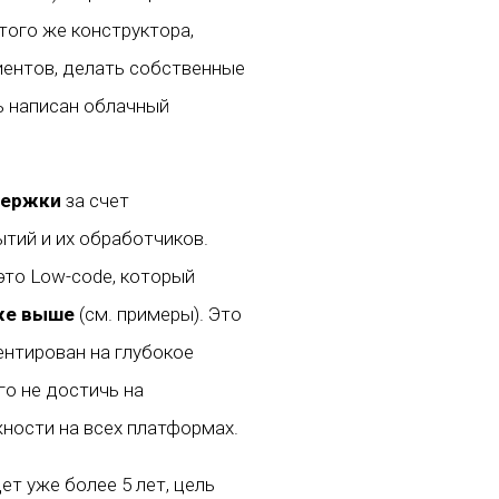
ого же конструктора,
иентов, делать собственные
ь написан облачный
держки
за счет
ытий и их обработчиков.
это Low-code, который
аже выше
(см. примеры). Это
ентирован на глубокое
го не достичь на
ности на всех платформах.
ет уже более 5 лет, цель