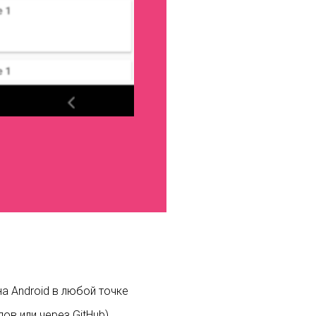
а Android в любой точке
лов или через GitHub)